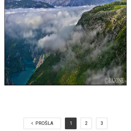
PROŠLA
1
2
3