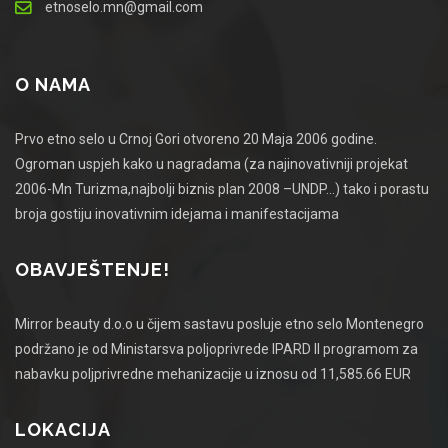
etnoselo.mn@gmail.com
O NAMA
Prvo etno selo u Crnoj Gori otvoreno 20 Maja 2006 godine.
Ogroman uspjeh kako u nagradama (za najinovativniji projekat
2006-Mn Turizma,najbolji biznis plan 2008 –UNDP…) tako i porastu
broja gostiju inovativnim idejama i manifestacijama
OBAVJEŠTENJE!
Mirror beauty d.o.o u čijem sastavu posluje etno selo Montenegro
podržano je od Ministarsva poljoprivrede IPARD II programom za
nabavku poljprivredne mehanizacije u iznosu od 11,585.66 EUR
LOKACIJA