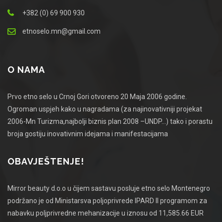
+382 (0) 69 900 930
etnoselo.mn@gmail.com
O NAMA
Prvo etno selo u Crnoj Gori otvoreno 20 Maja 2006 godine.
Ogroman uspjeh kako u nagradama (za najinovativniji projekat
2006-Mn Turizma,najbolji biznis plan 2008 –UNDP…) tako i porastu
broja gostiju inovativnim idejama i manifestacijama
OBAVJEŠTENJE!
Mirror beauty d.o.o u čijem sastavu posluje etno selo Montenegro
podržano je od Ministarsva poljoprivrede IPARD II programom za
nabavku poljprivredne mehanizacije u iznosu od 11,585.66 EUR